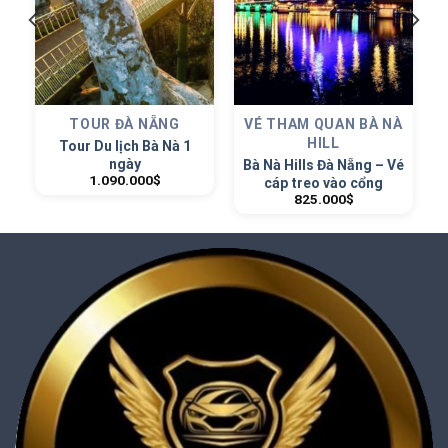
N
TOUR ĐÀ NẴNG
VÉ THAM QUAN BÀ NÀ
HILL
H
Tour Du lịch Bà Nà 1
ngày
Bà Nà Hills Đà Nẵng – Vé
1.090.000
$
cáp treo vào cổng
825.000
$